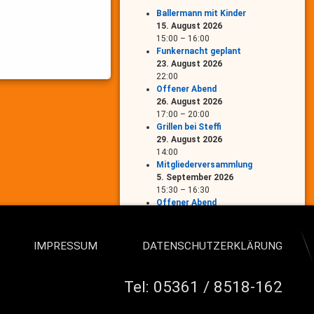
Ballermann mit Kinder
15. August 2026
15:00
–
16:00
Funkernacht geplant
23. August 2026
22:00
Offener Abend
26. August 2026
17:00
–
20:00
Grillen bei Steffi
29. August 2026
14:00
Mitgliederversammlung
5. September 2026
15:30
–
16:30
Offener Abend
16. September 2026
17:00
–
20:00
Funkernacht geplant
IMPRESSUM
DATENSCHUTZERKLÄRUNG
20. September 2026
22:00
Offener Abend
Tel:
05361 / 8518-162
7. Oktober 2026
17:00
–
20:00