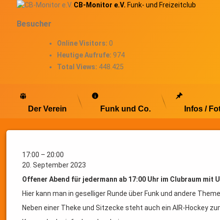
Skip
CB-Monitor e.V.
Funk- und Freizeitclub
to
Besucher
content
Online Visitors:
0
Heutige Aufrufe:
974
Total Views:
448.425
Der Verein
Funk und Co.
Infos / Fo
Offener
Abend
Offener
17:00
–
20:00
Abend
20. September 2023
Posted on
14. Januar 2023
Offener Abend für jedermann ab 17:00 Uhr im Clubraum mit 
by
admin Monitor
Hier kann man in geselliger Runde über Funk und andere Theme
Neben einer Theke und Sitzecke steht auch ein AIR-Hockey zu