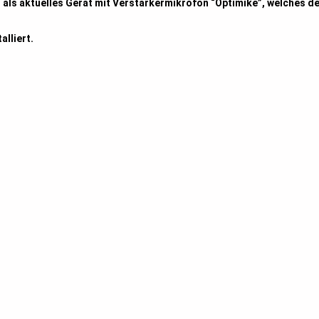
t als aktuelles Gerät mit Verstärkermikrofon “Optimike”, welches d
lliert.