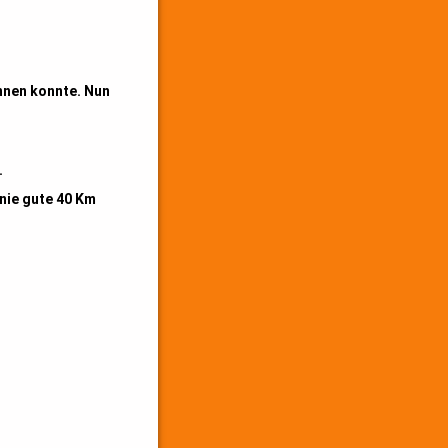
innen konnte. Nun
.
inie gute 40 Km