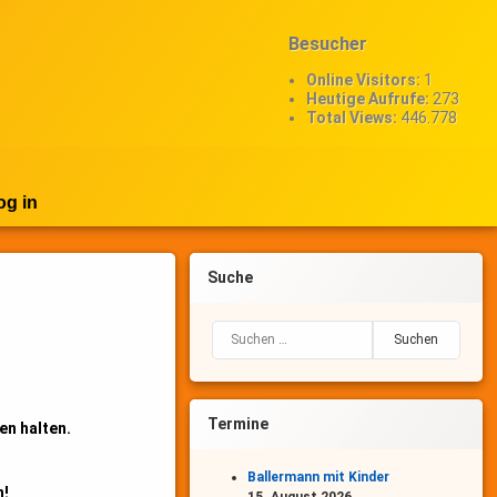
Besucher
Online Visitors:
1
Heutige Aufrufe:
273
Total Views:
446.778
og in
Suche
Suchen nach:
Termine
en halten.
Ballermann mit Kinder
n!