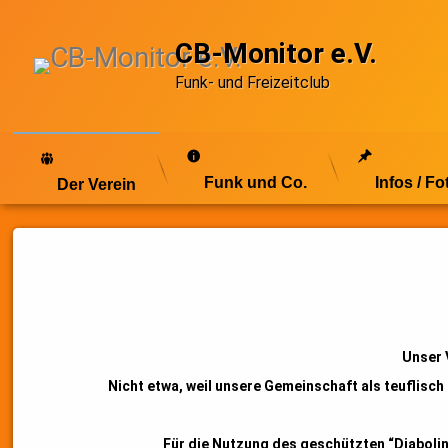
Skip
to
CB-Monitor e.V.
content
Funk- und Freizeitclub
Funk und Co.
Infos / Fo
Der Verein
Unser
Clubraum
Unser 
Nicht etwa, weil unsere Gemeinschaft als teuflisch
Für die Nutzung des geschützten “Diabolin