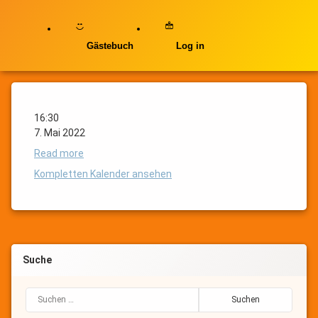
Gästebuch
Log in
Gemütliches
Beisammensein
Gemütliches
16:30
Beisammensein
7. Mai 2022
Posted on
7. Mai 2022
Read more
by
Monitor 1
Kompletten Kalender ansehen
Suche
Suchen nach: