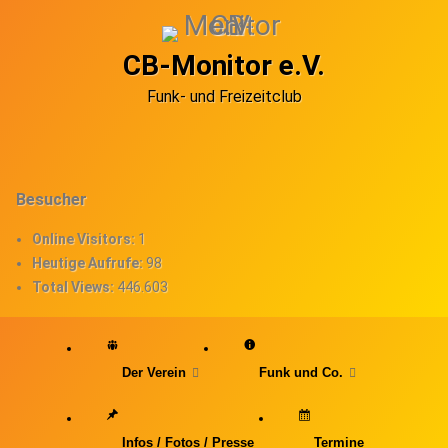
Skip
to
content
CB-Monitor e.V.
Funk- und Freizeitclub
Besucher
Online Visitors:
1
Heutige Aufrufe:
98
Total Views:
446.603
Der Verein
Funk und Co.
Infos / Fotos / Presse
Termine