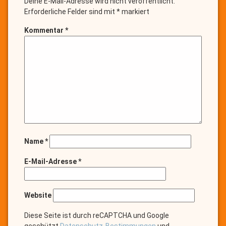
Deine E-Mail-Adresse wird nicht veröffentlicht.
by
admin Monitor
Erforderliche Felder sind mit
*
markiert
Categories:
Infoblog
mit
Fotos
Kommentar
*
und
Presseartikeln
Name
*
E-Mail-Adresse
*
Website
Diese Seite ist durch reCAPTCHA und Google