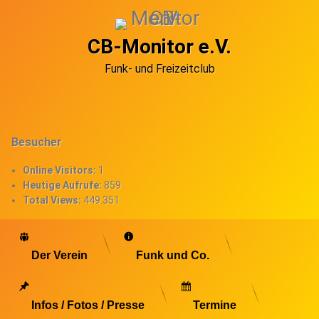
Skip
to
content
CB-Monitor e.V.
Funk- und Freizeitclub
Besucher
Online Visitors:
1
Heutige Aufrufe:
859
Total Views:
449.351
Der Verein
Funk und Co.
Infos / Fotos / Presse
Termine