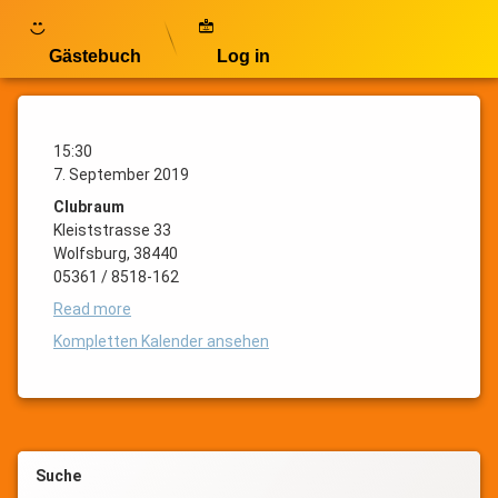
Gästebuch
Log in
Mitgliederversammlung
Mitgliederversammlung
15:30
Posted on
30. Juni 2019
7. September 2019
Updated on
23. Januar 2022
Clubraum
by
Monitor 1
Kleiststrasse 33
Wolfsburg
,
38440
05361 / 8518-162
Read more
Kompletten Kalender ansehen
Suche