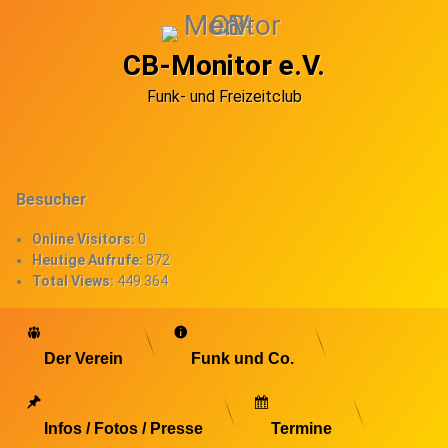
Skip
to
content
CB-Monitor e.V.
Funk- und Freizeitclub
Besucher
Online Visitors:
0
Heutige Aufrufe:
872
Total Views:
449.364
Der Verein
Funk und Co.
Infos / Fotos / Presse
Termine